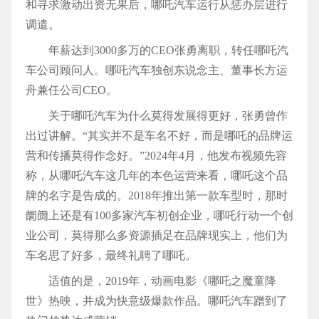
和寻求激动出资无果后，哪吒汽车运行从惩办层进行
调遣。
年薪达到3000多万的CEO张勇离职，转任哪吒汽
车公司顾问人。哪吒汽车独创东说念主、董事长方运
舟兼任公司CEO。
关于哪吒汽车为什么莫得发展得更好，张勇曾作
出过讲解。“其实并不是车名不好，而是哪吒的品牌运
营和传播莫得作念好。”2024年4月，他发布视频先容
称，从哪吒汽车这几年的本色运营来看，哪吒这个品
牌的名字是告成的。2018年推出第一款车型时，那时
阛阓上还是有100多家汽车初创企业，哪吒行动一个创
业公司，莫得那么多资源插足在品牌现实上，他们为
车名思了好多，最终礼聘了哪吒。
适值的是，2019年，动画电影《哪吒之魔童降
世》热映，并成为快意级爆款作品。哪吒汽车蹭到了